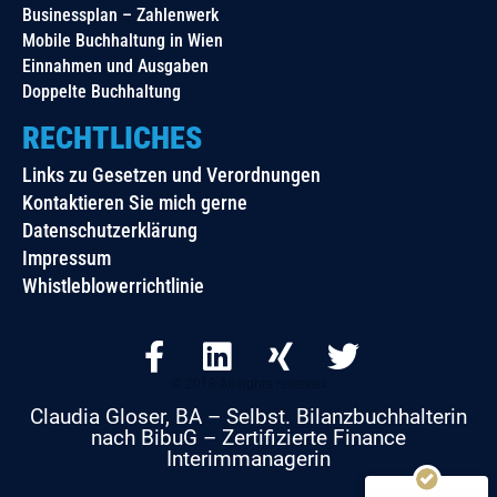
Businessplan – Zahlenwerk
Mobile Buchhaltung in Wien
Einnahmen und Ausgaben
Doppelte Buchhaltung
RECHTLICHES
Links zu Gesetzen und Verordnungen
Kontaktieren Sie mich gerne
Datenschutzerklärung
Impressum
Whistleblowerrichtlinie
F
L
X
T
a
i
i
w
c
n
n
i
© 2018 All rights reserved
e
k
g
t
Claudia Gloser, BA – Selbst. Bilanzbuchhalterin
b
e
t
Kundenbewertungen und Erfahrungen zu
nach BibuG – Zertifizierte Finance
Claudia Gloser
Interimmanagerin
o
d
e
MANGELHAFT