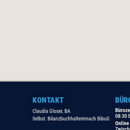
KONTAKT
BÜR
Büroze
Claudia Gloser, BA
08:30 
Selbst. Bilanzbuchhalterinnach BibuG
Online
Zwisch