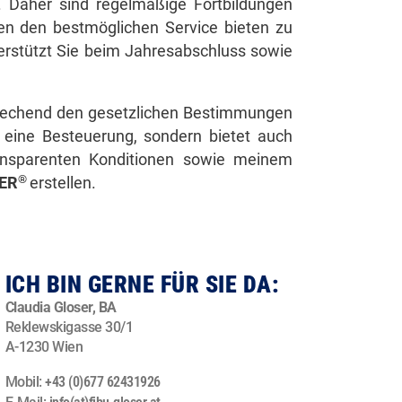
. Daher sind regelmäßige Fortbildungen
en den bestmöglichen Service bieten zu
erstützt Sie beim Jahresabschluss sowie
sprechend den gesetzlichen Bestimmungen
ür eine Besteuerung, sondern bietet auch
ransparenten Konditionen sowie meinem
®
SER
erstellen.
ICH BIN GERNE FÜR SIE DA:
Claudia Gloser, BA
Reklewskigasse 30/1
A-1230 Wien
Mobil:
+43 (0)677 62431926