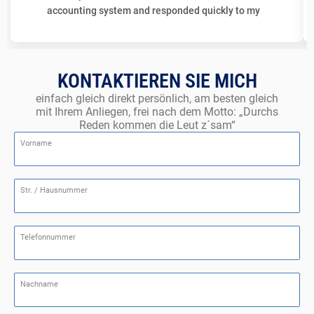
accounting system and responded quickly to my
specific inquiries as a new business owner from non-
EU country. Highly recommended for those looking for
a reliable partner in Vienna.
KONTAKTIEREN SIE MICH
einfach gleich direkt persönlich, am besten gleich
mit Ihrem Anliegen, frei nach dem Motto: „Durchs
Reden kommen die Leut z´sam“
Vorname
Str. / Hausnummer
Telefonnummer
Nachname