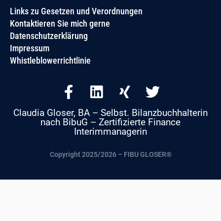
Links zu Gesetzen und Verordnungen
Kontaktieren Sie mich gerne
Datenschutzerklärung
Impressum
Whistleblowerrichtlinie
F
L
X
T
a
i
i
w
c
n
n
i
© 2018 All rights reserved
e
k
g
t
Claudia Gloser, BA – Selbst. Bilanzbuchhalterin
nach BibuG – Zertifizierte Finance
b
e
t
Interimmanagerin
o
d
e
o
i
r
Copyright 2025/2026 – FIBU GLOSER®️
k
n
-
f