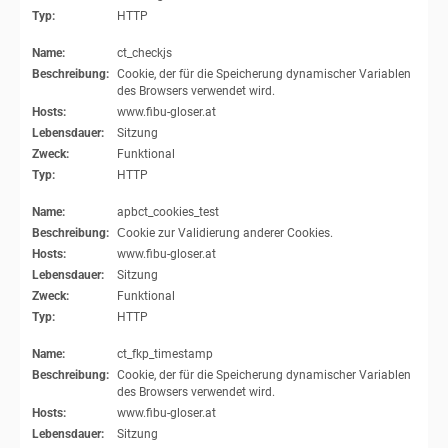
Typ:
HTTP
Name:
ct_checkjs
Beschreibung:
Cookie, der für die Speicherung dynamischer Variablen
des Browsers verwendet wird.
Hosts:
www.fibu-gloser.at
Lebensdauer:
Sitzung
Zweck:
Funktional
Typ:
HTTP
Name:
apbct_cookies_test
Beschreibung:
Сookie zur Validierung anderer Cookies.
Hosts:
www.fibu-gloser.at
Lebensdauer:
Sitzung
Zweck:
Funktional
Typ:
HTTP
Name:
ct_fkp_timestamp
Beschreibung:
Cookie, der für die Speicherung dynamischer Variablen
des Browsers verwendet wird.
Hosts:
www.fibu-gloser.at
Lebensdauer:
Sitzung