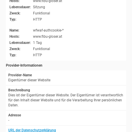
Hosts:
www.fibu-gloser.at
Lebensdauer:
Sitzung
Zweck:
Funktional
Typ:
HTTP
Name:
wfwaf-authcookie-*
Hosts:
www.fibu-gloser.at
Lebensdauer:
1 Tag
Zweck:
Funktional
Typ:
HTTP
Provider-Informationen
Provider-Name
Eigentümer dieser Website
Beschreibung
Dies ist der Eigentümer dieser Website. Der Eigentümer ist verantwortlich
für den Inhalt dieser Website und für die Verarbeitung Ihrer persönlichen
Daten.
Adresse
-
URL der Datenschutzerklärung