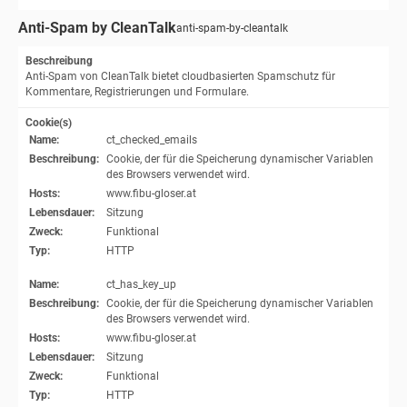
Anti-Spam by CleanTalk
anti-spam-by-cleantalk
Beschreibung
Anti-Spam von CleanTalk bietet cloudbasierten Spamschutz für
Kommentare, Registrierungen und Formulare.
Cookie(s)
Name:
ct_checked_emails
Beschreibung:
Cookie, der für die Speicherung dynamischer Variablen
des Browsers verwendet wird.
Hosts:
www.fibu-gloser.at
Lebensdauer:
Sitzung
Zweck:
Funktional
Typ:
HTTP
Name:
ct_has_key_up
Beschreibung:
Cookie, der für die Speicherung dynamischer Variablen
des Browsers verwendet wird.
Hosts:
www.fibu-gloser.at
Lebensdauer:
Sitzung
Zweck:
Funktional
Typ:
HTTP