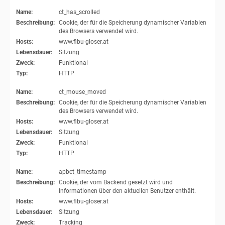
Name:
ct_has_scrolled
Beschreibung:
Cookie, der für die Speicherung dynamischer Variablen
des Browsers verwendet wird.
Hosts:
www.fibu-gloser.at
Lebensdauer:
Sitzung
Zweck:
Funktional
Typ:
HTTP
Name:
ct_mouse_moved
Beschreibung:
Cookie, der für die Speicherung dynamischer Variablen
des Browsers verwendet wird.
Hosts:
www.fibu-gloser.at
Lebensdauer:
Sitzung
Zweck:
Funktional
Typ:
HTTP
Name:
apbct_timestamp
Beschreibung:
Cookie, der vom Backend gesetzt wird und
Informationen über den aktuellen Benutzer enthält.
Hosts:
www.fibu-gloser.at
Lebensdauer:
Sitzung
Zweck:
Tracking