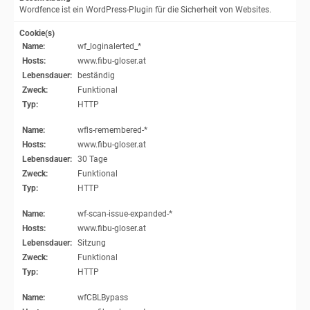
Wordfence ist ein WordPress-Plugin für die Sicherheit von Websites.
Cookie(s)
Name:
wf_loginalerted_*
Hosts:
www.fibu-gloser.at
Lebensdauer:
beständig
Zweck:
Funktional
Typ:
HTTP
Name:
wfls-remembered-*
Hosts:
www.fibu-gloser.at
Lebensdauer:
30 Tage
Zweck:
Funktional
Typ:
HTTP
Name:
wf-scan-issue-expanded-*
Hosts:
www.fibu-gloser.at
Lebensdauer:
Sitzung
Zweck:
Funktional
Typ:
HTTP
Name:
wfCBLBypass