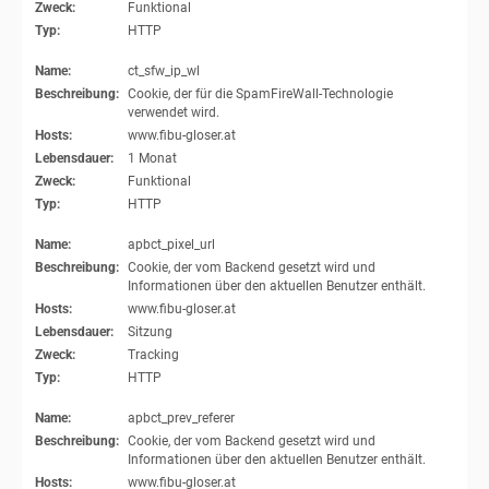
Zweck:
Funktional
Typ:
HTTP
Name:
ct_sfw_ip_wl
Beschreibung:
Cookie, der für die SpamFireWall-Technologie
verwendet wird.
Hosts:
www.fibu-gloser.at
Lebensdauer:
1 Monat
Zweck:
Funktional
Typ:
HTTP
Name:
apbct_pixel_url
Beschreibung:
Cookie, der vom Backend gesetzt wird und
Informationen über den aktuellen Benutzer enthält.
Hosts:
www.fibu-gloser.at
Lebensdauer:
Sitzung
Zweck:
Tracking
Typ:
HTTP
Name:
apbct_prev_referer
Beschreibung:
Cookie, der vom Backend gesetzt wird und
Informationen über den aktuellen Benutzer enthält.
Hosts:
www.fibu-gloser.at