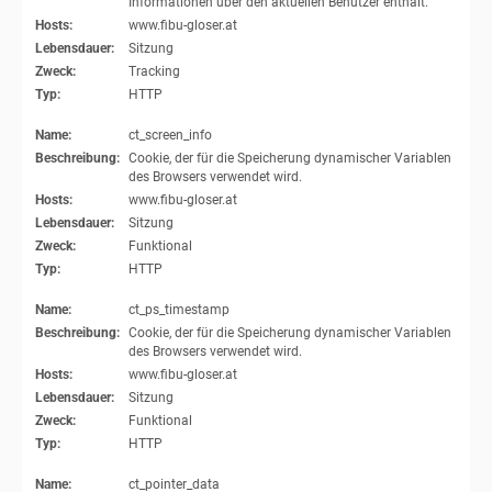
Informationen über den aktuellen Benutzer enthält.
Hosts:
www.fibu-gloser.at
Lebensdauer:
Sitzung
Zweck:
Tracking
Typ:
HTTP
Name:
ct_screen_info
Beschreibung:
Cookie, der für die Speicherung dynamischer Variablen
des Browsers verwendet wird.
Hosts:
www.fibu-gloser.at
Lebensdauer:
Sitzung
Zweck:
Funktional
Typ:
HTTP
Name:
ct_ps_timestamp
Beschreibung:
Cookie, der für die Speicherung dynamischer Variablen
des Browsers verwendet wird.
Hosts:
www.fibu-gloser.at
Lebensdauer:
Sitzung
Zweck:
Funktional
Typ:
HTTP
Name:
ct_pointer_data