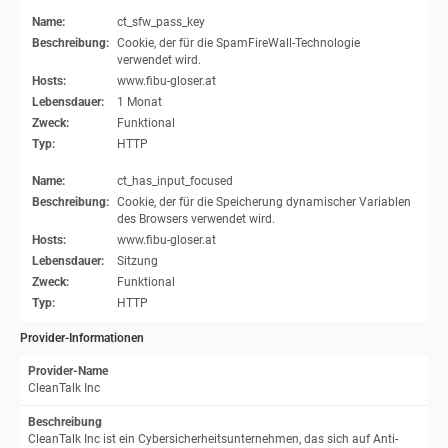
Name:
ct_sfw_pass_key
Beschreibung:
Cookie, der für die SpamFireWall-Technologie
verwendet wird.
Hosts:
www.fibu-gloser.at
Lebensdauer:
1 Monat
Zweck:
Funktional
Typ:
HTTP
Name:
ct_has_input_focused
Beschreibung:
Cookie, der für die Speicherung dynamischer Variablen
des Browsers verwendet wird.
Hosts:
www.fibu-gloser.at
Lebensdauer:
Sitzung
Zweck:
Funktional
Typ:
HTTP
Provider-Informationen
Provider-Name
CleanTalk Inc
Beschreibung
CleanTalk Inc ist ein Cybersicherheitsunternehmen, das sich auf Anti-