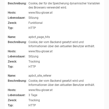
Beschreibung:
Cookie, der für die Speicherung dynamischer Variablen
des Browsers verwendet wird.
Hosts:
www.fibu-gloser.at
Lebensdauer:
Sitzung
Zweck:
Funktional
Typ:
HTTP
Name:
apbct_page_hits
Beschreibung:
Cookie, der vom Backend gesetzt wird und
Informationen über den aktuellen Benutzer enthält.
Hosts:
www.fibu-gloser.at
Lebensdauer:
Sitzung
Zweck:
Tracking
Typ:
HTTP
Name:
apbct_site_referer
Beschreibung:
Cookie, der vom Backend gesetzt wird und
Informationen über den aktuellen Benutzer enthält.
Hosts:
www.fibu-gloser.at
Lebensdauer:
3 Tage
Zweck:
Tracking
Typ:
HTTP