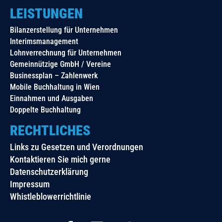
LEISTUNGEN
Bilanzerstellung für Unternehmen
Interimsmanagement
Lohnverrechnung für Unternehmen
Gemeinnützige GmbH / Vereine
Businessplan – Zahlenwerk
Mobile Buchhaltung in Wien
Einnahmen und Ausgaben
Doppelte Buchhaltung
RECHTLICHES
Links zu Gesetzen und Verordnungen
Kontaktieren Sie mich gerne
Datenschutzerklärung
Impressum
Whistleblowerrichtlinie
F
L
X
T
a
i
i
w