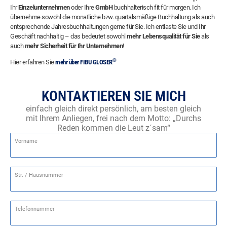
Ihr
Einzelunternehmen
oder Ihre
GmbH
buchhalterisch fit für morgen. Ich
übernehme sowohl die monatliche bzw. quartalsmäßige Buchhaltung als auch
entsprechende Jahresbuchhaltungen gerne für Sie. Ich entlaste Sie und Ihr
Geschäft nachhaltig – das bedeutet sowohl
mehr Lebensqualität für Sie
als
auch
mehr Sicherheit für Ihr
Unternehmen
!
®
Hier erfahren Sie
mehr über FIBU GLOSER
KONTAKTIEREN SIE MICH
einfach gleich direkt persönlich, am besten gleich
mit Ihrem Anliegen, frei nach dem Motto: „Durchs
Reden kommen die Leut z´sam“
Vorname
Str. / Hausnummer
Telefonnummer