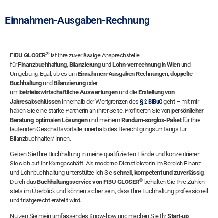
Einnahmen-Ausgaben-Rechnung
®
FIBU GLOSER
ist Ihre zuverlässige Ansprechstelle
für
Finanzbuchhaltung
,
Bilanzierung
und
Lohn-verrechnung in Wien
und
Umgebung. Egal, ob es um
Einnahmen-Ausgaben Rechnungen
,
doppelte
Buchhaltung
und
Bilanzierung
oder
um
betriebswirtschaftliche
Auswertungen
und die
Erstellung von
Jahresabschlüssen
innerhalb der Wertgrenzen des
§ 2 BiBuG
geht – mit mir
haben Sie eine starke Partnerin an Ihrer Seite. Profitieren Sie von
persönlicher
Beratung
,
optimalen Lösungen
und meinem
Rundum-sorglos-Paket
für Ihre
laufenden Geschäftsvorfälle innerhalb des Berechtigungsumfangs für
Bilanzbuchhalter/-innen.
Geben Sie Ihre Buchhaltung in meine qualifizierten Hände und konzentrieren
Sie sich auf Ihr Kerngeschäft. Als moderne Dienstleisterin im Bereich Finanz-
und Lohnbuchhaltung unterstütze ich Sie
schnell, kompetent und zuverlässig
.
®
Durch das
Buchhaltungsservice von FIBU GLOSER
behalten Sie Ihre Zahlen
stets im Überblick und können sicher sein, dass Ihre Buchhaltung professionell
und fristgerecht erstellt wird.
Nutzen Sie mein umfassendes Know-how und machen Sie Ihr
Start-up
,